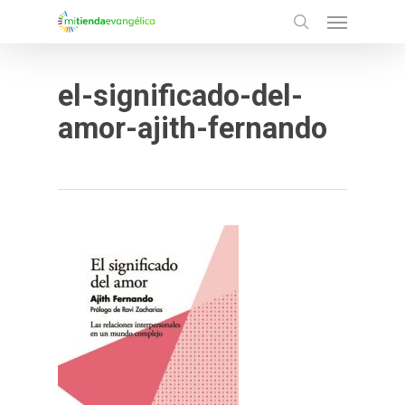
Menu
Skip
search
to
main
el-significado-del-
content
amor-ajith-fernando