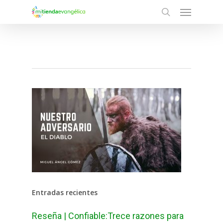
Menu
Skip
search
to
main
content
Entradas recientes
Reseña | Confiable:Trece razones para