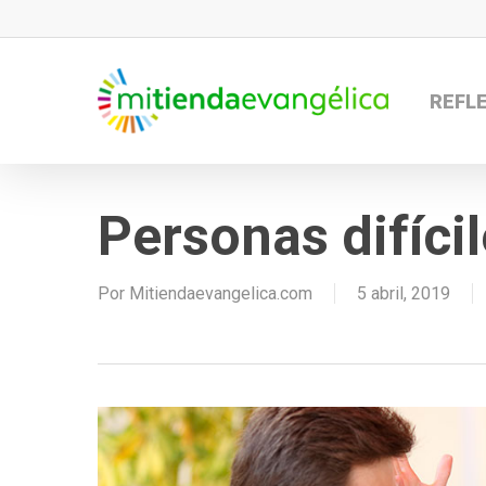
Skip
to
main
REFL
content
Personas difíci
Por
Mitiendaevangelica.com
5 abril, 2019