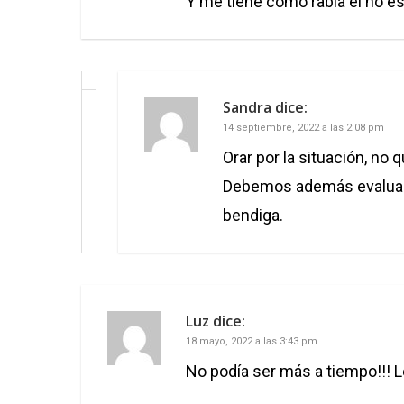
Y me tiene como rabia el no es
Sandra
dice:
14 septiembre, 2022 a las 2:08 pm
Orar por la situación, no
Debemos además evaluarno
bendiga.
Luz
dice:
18 mayo, 2022 a las 3:43 pm
No podía ser más a tiempo!!! L