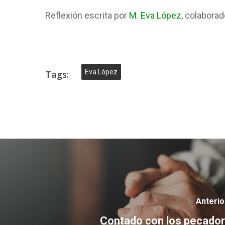
Reflexión escrita por
M. Eva López
, colaborad
Eva López
Tags:
Anteri
Contado con los pecado