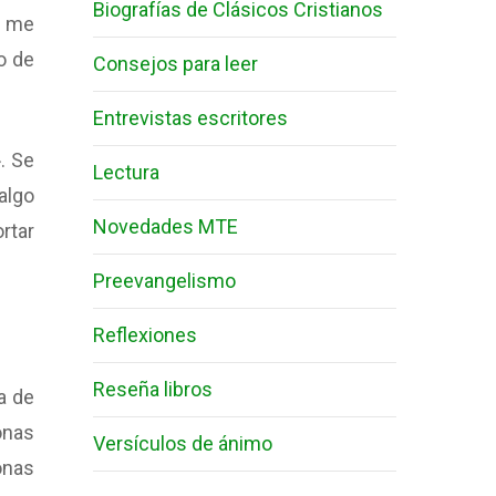
Biografías de Clásicos Cristianos
n me
o de
Consejos para leer
Entrevistas escritores
. Se
Lectura
algo
Novedades MTE
rtar
Preevangelismo
Reflexiones
Reseña libros
a de
onas
Versículos de ánimo
onas