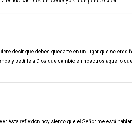
ta en los caminos del señor yo si.que puedo hacer .
 quiere decir que debes quedarte en un lugar que no eres f
s y pedirle a Dios que cambio en nosotros aquello que n
eer ésta reflexión hoy siento que el Señor me está habl