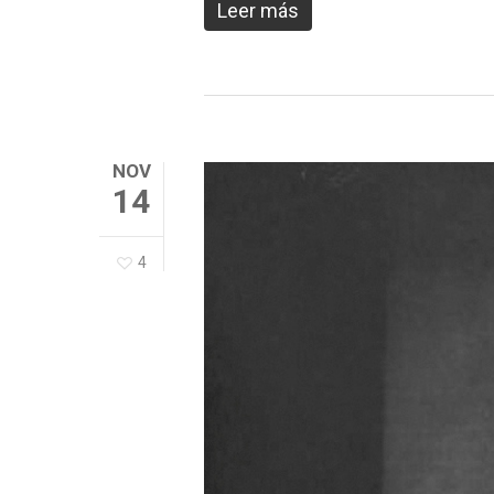
Leer más
NOV
14
4