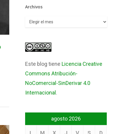
Archivos
Archivos
o
Este blog tiene
Licencia Creative
Commons Atribución-
NoComercial-SinDerivar 4.0
Internacional
.
agosto 2026
L
M
X
J
V
S
D