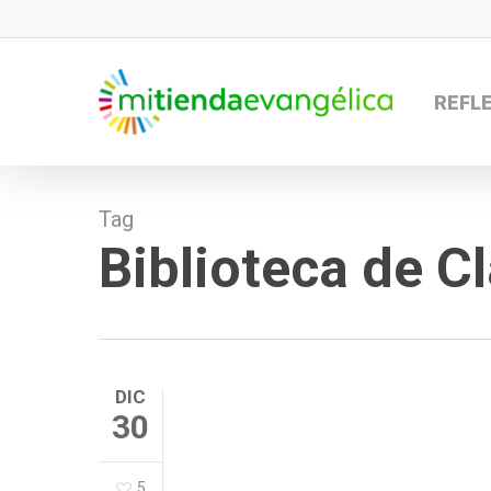
Skip
to
main
REFL
content
Tag
Biblioteca de C
DIC
30
5