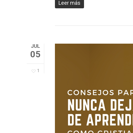
Leer más
JUL
05
1