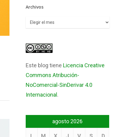
Archivos
Archivos
Este blog tiene
Licencia Creative
Commons Atribución-
NoComercial-SinDerivar 4.0
Internacional
.
agosto 2026
L
M
X
J
V
S
D