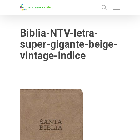
Menu
Skip
search
to
main
Biblia-NTV-letra-
content
super-gigante-beige-
vintage-indice