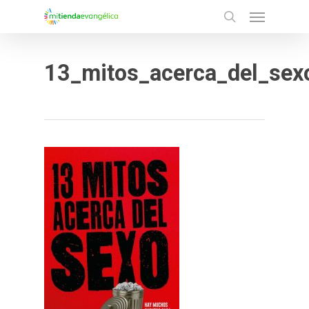
Menu
Skip
search
to
main
13_mitos_acerca_del_sex
content