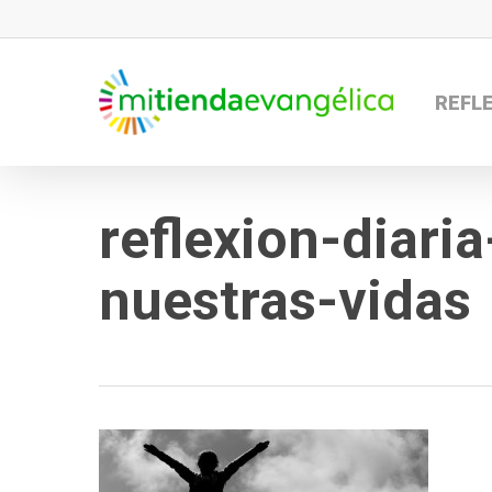
Skip
to
main
REFL
content
reflexion-diari
nuestras-vidas