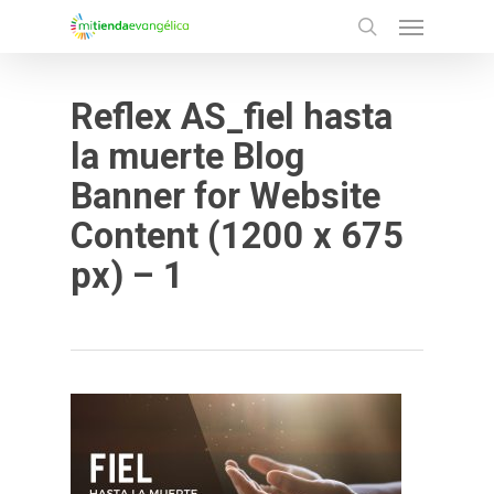
Menu
Skip
search
to
main
Reflex AS_fiel hasta
content
la muerte Blog
Banner for Website
Content (1200 x 675
px) – 1