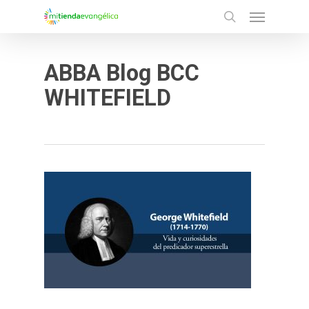
Menu
Skip
search
to
main
ABBA Blog BCC
content
WHITEFIELD