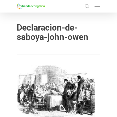
Menu
Skip
search
to
main
Declaracion-de-
content
saboya-john-owen