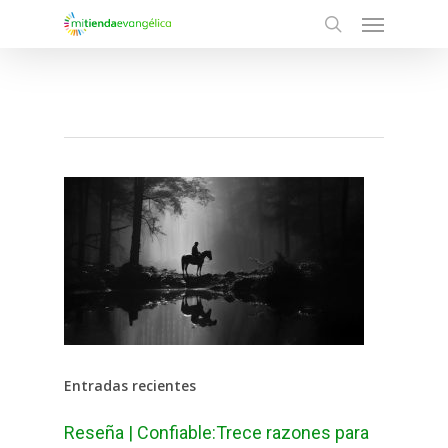
Menu
Skip
search
to
main
content
Entradas recientes
Reseña | Confiable:Trece razones para