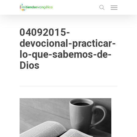
Menu
Skip
search
to
main
04092015-
content
devocional-practicar-
lo-que-sabemos-de-
Dios