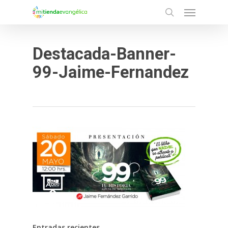
Menu
Skip
search
to
main
Destacada-Banner-
content
99-Jaime-Fernandez
Entradas recientes