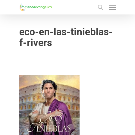
Menu
Skip
search
to
main
eco-en-las-tinieblas-
content
f-rivers