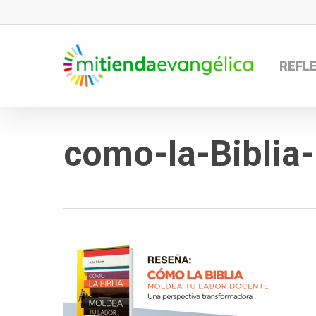
Skip
to
main
REFL
content
como-la-Biblia