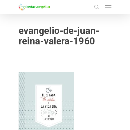
Menu
Skip
search
to
main
evangelio-de-juan-
content
reina-valera-1960