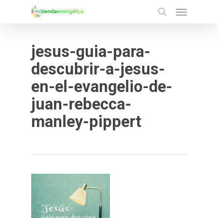
Menu
Skip
search
to
main
jesus-guia-para-
content
descubrir-a-jesus-
en-el-evangelio-de-
juan-rebecca-
manley-pippert