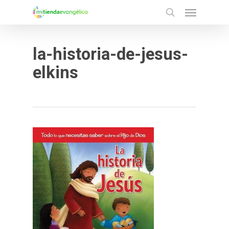
Menu
Skip
search
to
main
la-historia-de-jesus-
content
elkins