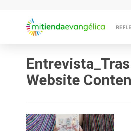
Skip
to
main
REFL
content
Entrevista_Tras
Website Content