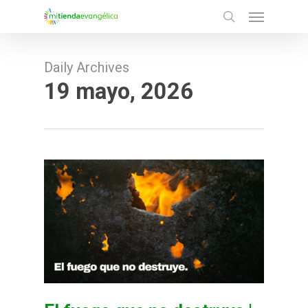
Menu
Skip
search
to
main
Daily Archives
content
19 mayo, 2026