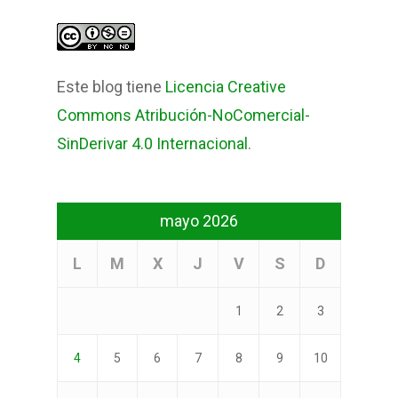
Este blog tiene
Licencia Creative
Commons Atribución-NoComercial-
SinDerivar 4.0 Internacional
.
mayo 2026
L
M
X
J
V
S
D
1
2
3
4
5
6
7
8
9
10