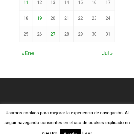
11
12
13
14
15
16
17
18
19
20
21
22
23
24
25
26
27
28
29
30
31
« Ene
Jul »
Usamos cookies para mejorar la experiencia de navegación. Al
© 2026 Blog MiTiendaEvangelica.com.
seguir navegando consientes en el uso de cookies explicado en
twitter
facebook
RSS
nuestro
Leer
Aceptar