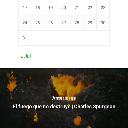
17
18
19
20
21
22
23
24
25
26
27
28
29
30
31
« Jul
Anteriores
El fuego que no destruye | Charles Spurgeon