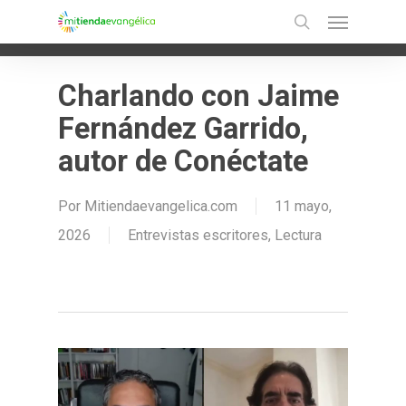
Menu
Skip
Ir a la versión móvil
search
to
main
Charlando con Jaime
content
Fernández Garrido,
autor de Conéctate
Por
Mitiendaevangelica.com
11 mayo,
2026
Entrevistas escritores
,
Lectura