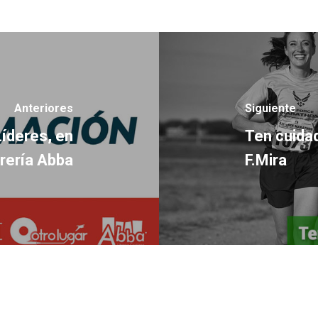
Anteriores
Siguiente
íderes, en
Ten cuidad
brería Abba
F.Mira