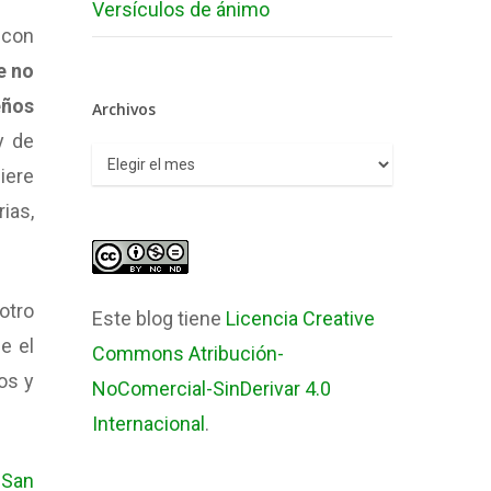
Versículos de ánimo
 con
e no
eños
Archivos
y de
Archivos
iere
ias,
otro
Este blog tiene
Licencia Creative
e el
Commons Atribución-
os y
NoComercial-SinDerivar 4.0
Internacional
.
 San