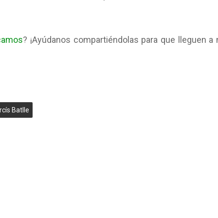
icamos
? ¡Ayúdanos compartiéndolas para que lleguen a
cís Batlle