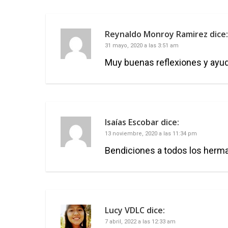
Reynaldo Monroy Ramirez
dice:
31 mayo, 2020 a las 3:51 am
Muy buenas reflexiones y ayuda
Isaías Escobar
dice:
13 noviembre, 2020 a las 11:34 pm
Bendiciones a todos los herma
Lucy VDLC
dice:
7 abril, 2022 a las 12:33 am