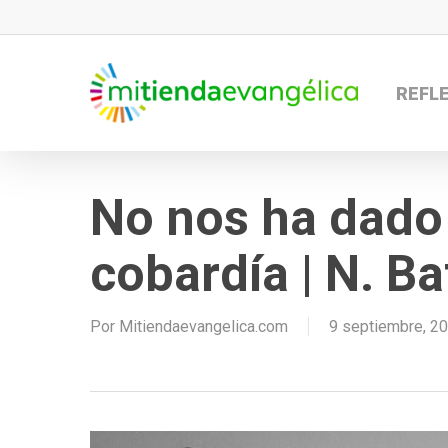
Skip
to
main
REFL
content
No nos ha dado 
cobardía | N. Ba
Por
Mitiendaevangelica.com
9 septiembre, 2