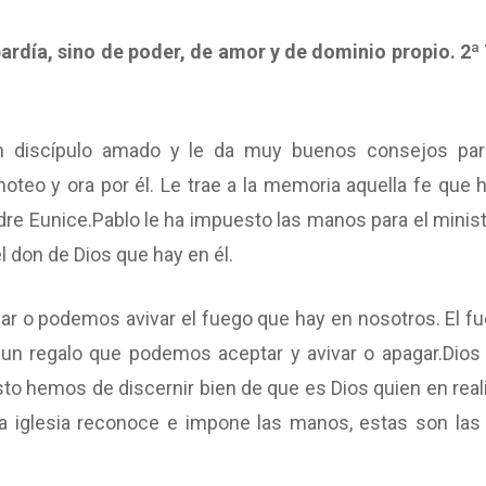
ardía, sino de poder, de amor y de dominio propio. 2ª
n discípulo amado y le da muy buenos consejos par
imoteo y ora por él. Le trae a la memoria aquella fe que 
re Eunice.Pablo le ha impuesto las manos para el minist
l don de Dios que hay en él.
r o podemos avivar el fuego que hay en nosotros. El fu
s un regalo que podemos aceptar y avivar o apagar.Dios
esto hemos de discernir bien de que es Dios quien en real
 la iglesia reconoce e impone las manos, estas son las