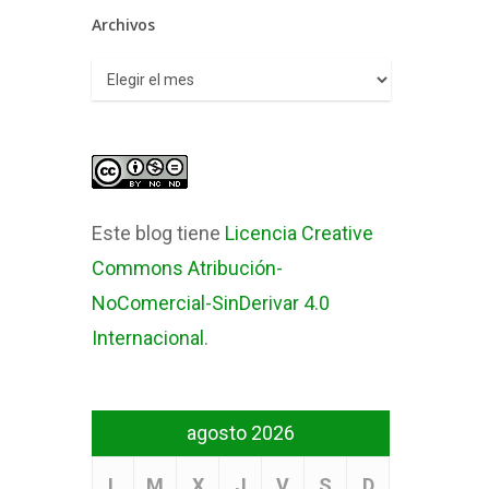
Archivos
Archivos
Este blog tiene
Licencia Creative
Commons Atribución-
NoComercial-SinDerivar 4.0
Internacional
.
agosto 2026
L
M
X
J
V
S
D