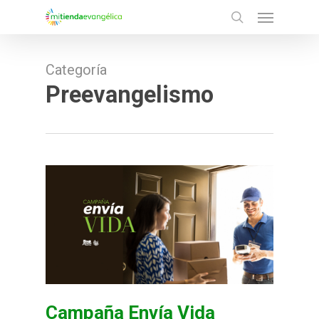
Menu
Skip
search
to
main
Categoría
content
Preevangelismo
Campaña Envía Vida