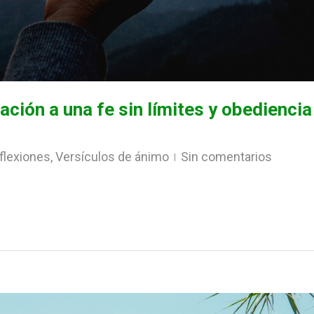
ación a una fe sin límites y obediencia
flexiones
,
Versículos de ánimo
Sin comentarios