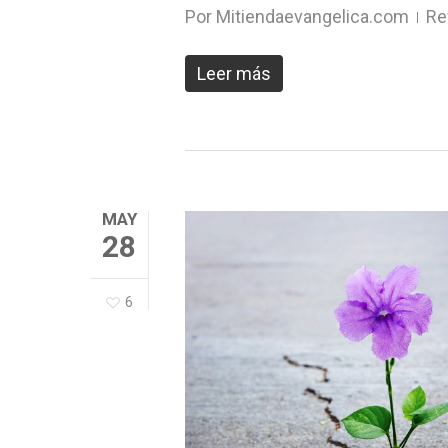
Por
Mitiendaevangelica.com
Re
Leer más
MAY
28
6