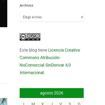
Archivos
Archivos
Este blog tiene
Licencia Creative
Commons Atribución-
NoComercial-SinDerivar 4.0
Internacional
.
agosto 2026
L
M
X
J
V
S
D