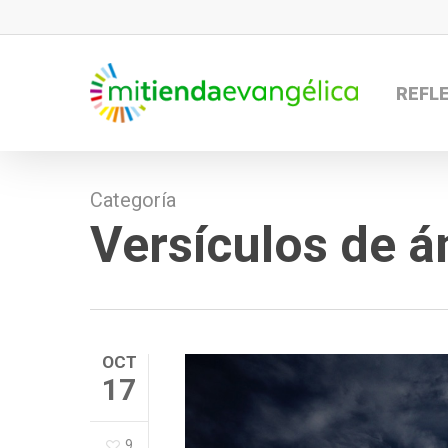
Skip
to
main
REFL
content
Categoría
Versículos de 
OCT
17
9