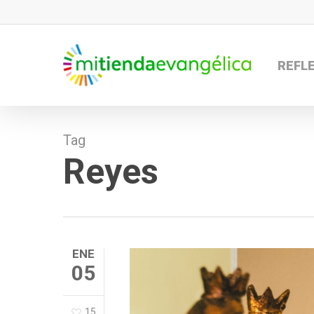
Skip
to
main
REFL
content
Tag
Reyes
ENE
05
15