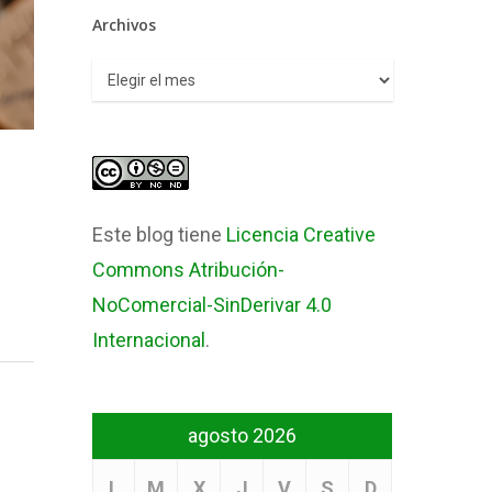
Archivos
Archivos
Este blog tiene
Licencia Creative
Commons Atribución-
NoComercial-SinDerivar 4.0
Internacional
.
agosto 2026
L
M
X
J
V
S
D