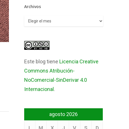
Archivos
Archivos
Este blog tiene
Licencia Creative
Commons Atribución-
NoComercial-SinDerivar 4.0
Internacional
.
agosto 2026
L
M
X
J
V
S
D