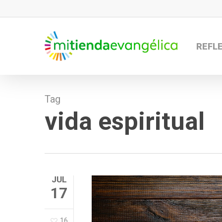
Skip
to
main
REFL
content
Tag
vida espiritual
JUL
17
16