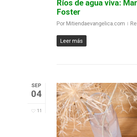
Ríos de agua viva: Man
Foster
Por
Mitiendaevangelica.com
Re
Leer más
SEP
04
11