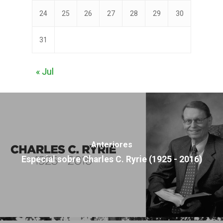
24
25
26
27
28
29
30
31
« Jul
Anteriores
Especial sobre Charles C. Ryrie (1925 - 2016)