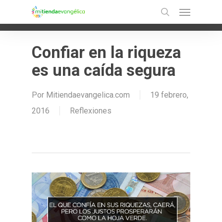
Menu
Skip
Ir a la versión móvil
search
to
main
Confiar en la riqueza
content
es una caída segura
Por
Mitiendaevangelica.com
19 febrero,
2016
Reflexiones