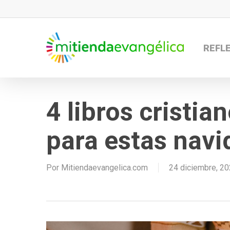
Skip
to
main
REFL
content
4 libros cristi
para estas nav
Por
Mitiendaevangelica.com
24 diciembre, 2