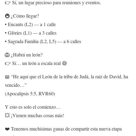
👉 Sí, un lugar precioso para reuniones y eventos.
🚇 ¿Cómo llegar?
• Encants (L2) — a 1 calle
• Glòries (L1) — a 3 calles
• Sagrada Familia (L2, L5) — a 6 calles
🦁 ¿Habrá un león?
👉 Sí… un león a escala real 😄
📖 “He aquí que el León de la tribu de Judá, la raíz de David, ha
vencido…”
(Apocalipsis 5:5, RVR60)
Y esto es solo el comienzo…
💥 ¡Vienen muchas cosas más!
❤️ Tenemos muchísimas ganas de compartir esta nueva etapa