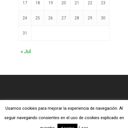
17
18
19
20
21
22
23
24
25
26
27
28
29
30
31
« Jul
Usamos cookies para mejorar la experiencia de navegación. Al
© 2026 Blog MiTiendaEvangelica.com.
seguir navegando consientes en el uso de cookies explicado en
twitter
facebook
RSS