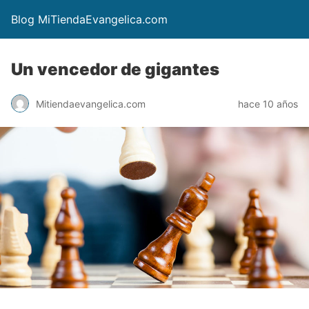
Blog MiTiendaEvangelica.com
Un vencedor de gigantes
Mitiendaevangelica.com
hace 10 años