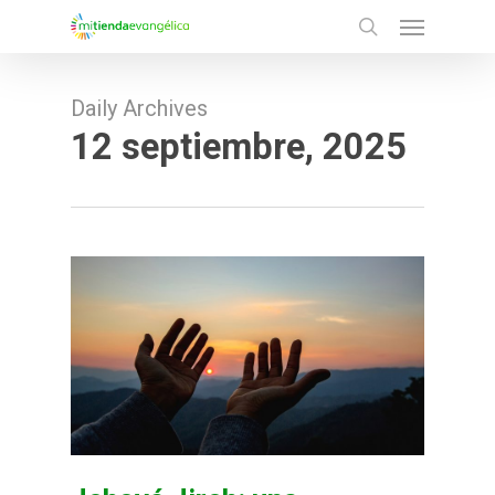
Menu
Skip
search
to
main
Daily Archives
content
12 septiembre, 2025