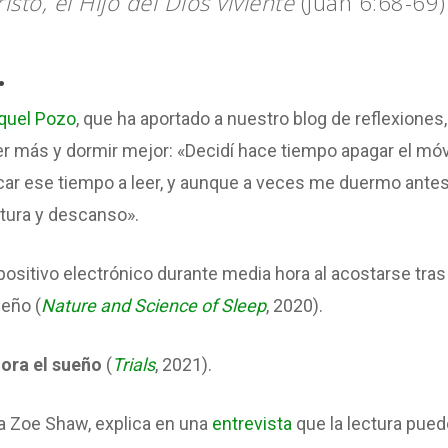
sto, el Hijo del Dios viviente
(Juan 6:68-69)
.
quel Pozo
, que ha aportado a nuestro blog de reflexiones,
r más y dormir mejor: «Decidí hace tiempo apagar el móvi
dicar ese tiempo a leer, y aunque a veces me duermo antes
tura y descanso».
ispositivo electrónico durante media hora al acostarse tras
ueño (
Nature and Science of Sleep
, 2020).
jora el sueño
(
Trials
, 2021).
ta Zoe Shaw, explica en una
entrevista
que la lectura pued