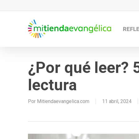
Skip
to
main
REFL
content
¿Por qué leer? 5
lectura
Por
Mitiendaevangelica.com
11 abril, 2024