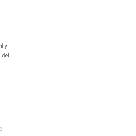
.
l y
 del
e