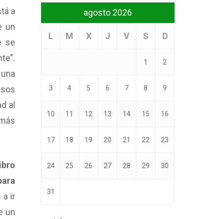
tá a
agosto 2026
e un
L
M
X
J
V
S
D
e se
te”.
1
2
 una
3
4
5
6
7
8
9
asos
d al
10
11
12
13
14
15
16
 más
17
18
19
20
21
22
23
ibro
24
25
26
27
28
29
30
para
31
 a ir
e un