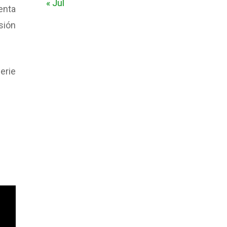
« Jul
enta
sión
erie