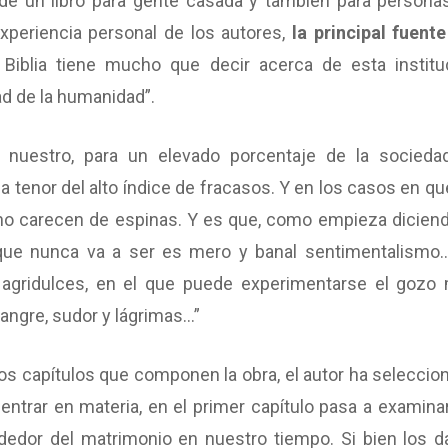
a de un libro para gente casada y también para persona
xperiencia personal de los autores,
la principal fuente
 Biblia tiene mucho que decir acerca de esta institu
ad de la humanidad”.
nuestro, para un elevado porcentaje de la sociedad
a tenor del alto índice de fracasos. Y en los casos en qu
no carecen de espinas. Y es que, como empieza diciend
 que nunca va a ser es mero y banal sentimentalismo
gridulces, en el que puede experimentarse el gozo
angre, sudor y lágrimas…”
os capítulos que componen la obra, el autor ha seleccio
 entrar en materia, en el primer capítulo pasa a examinar
dedor del matrimonio en nuestro tiempo. Si bien los d