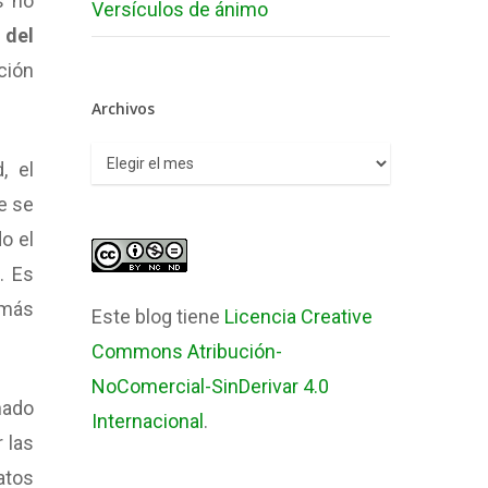
s no
Versículos de ánimo
 del
ción
Archivos
Archivos
, el
e se
o el
… Es
 más
Este blog tiene
Licencia Creative
Commons Atribución-
NoComercial-SinDerivar 4.0
nado
Internacional
.
 las
atos