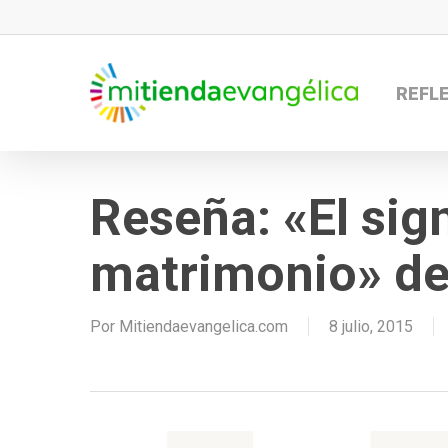
Skip
to
main
REFL
content
Reseña: «El sig
matrimonio» de 
Por
Mitiendaevangelica.com
8 julio, 2015