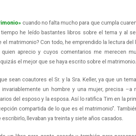
trimonio»
cuando no falta mucho para que cumpla cuaren
 tiempo he leído bastantes libros sobre el tema y al s
e el matrimonio? Con todo, he emprendido la lectura del l
n a quien aprecio y cuyos comentarios me merecen m
s quizás el mejor que se haya escrito sobre el matrimonio
ue sean coautores el Sr. y la Sra. Keller, ya que un tema
 invariablemente un hombre y una mujer, precisa –a n
os del esposo y la esposa. Así lo ratifica Tim en la pri
epción compartida de lo que es el matrimonio”. Tambié
scribirlo, llevaban ya treinta y siete años casados.