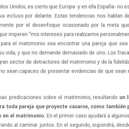
os Unidos, es cierto que Europa -y en ella España- no es
va incluso por delante. Estas tendencias nos hablan d
camente por el desenfoque ocasionado por la meta qu
ue imperen “mis intereses para realizarme personalmen
 para el matrimonio sea encontrar una pareja que sea
 su vida, y que no demande demasiado de uno. Los frac
n sector de detractores del matrimonio y de la fidelida
 no sean capaces de presentar evidencias de que sean
unas predicaciones sobre el matrimonio, resultando
un l
ara toda pareja que proyecte casarse, como también 
go en el matrimonio
. En el primer caso ayudará a algunos
trando al caminar juntos. En el segundo, supondrá, desd