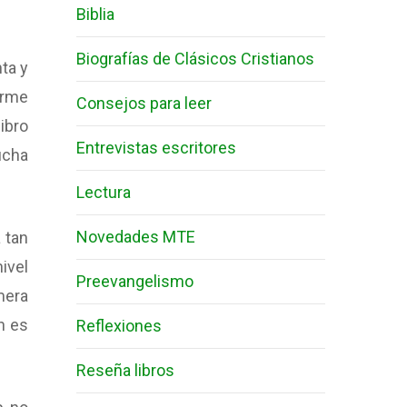
Biblia
Biografías de Clásicos Cristianos
ta y
erme
Consejos para leer
ibro
Entrevistas escritores
ucha
.
Lectura
Novedades MTE
 tan
ivel
Preevangelismo
mera
n es
Reflexiones
Reseña libros