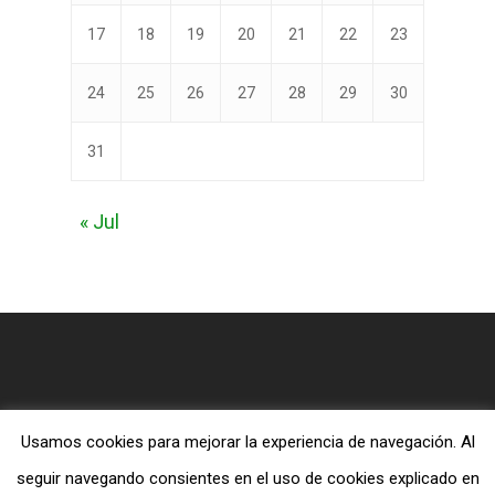
17
18
19
20
21
22
23
24
25
26
27
28
29
30
31
« Jul
Usamos cookies para mejorar la experiencia de navegación. Al
© 2026 Blog MiTiendaEvangelica.com.
seguir navegando consientes en el uso de cookies explicado en