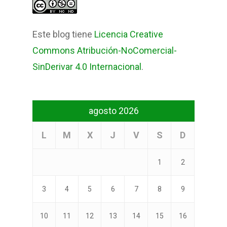
Este blog tiene
Licencia Creative
Commons Atribución-NoComercial-
SinDerivar 4.0 Internacional
.
agosto 2026
L
M
X
J
V
S
D
1
2
3
4
5
6
7
8
9
10
11
12
13
14
15
16