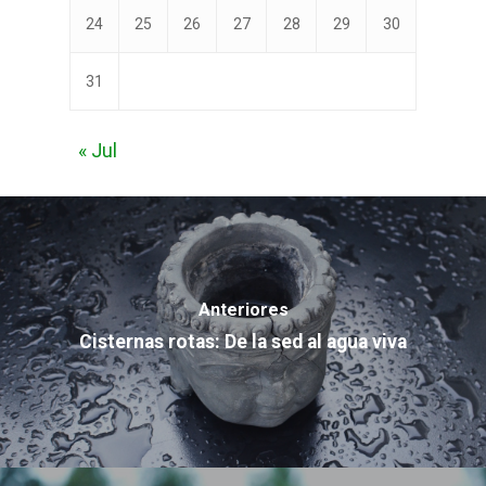
24
25
26
27
28
29
30
31
« Jul
Anteriores
Cisternas rotas: De la sed al agua viva