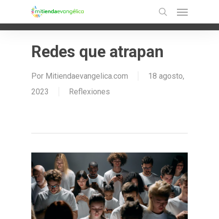
Menu
Skip
Ir a la versión móvil
search
to
main
Redes que atrapan
content
Por
Mitiendaevangelica.com
18 agosto,
2023
Reflexiones