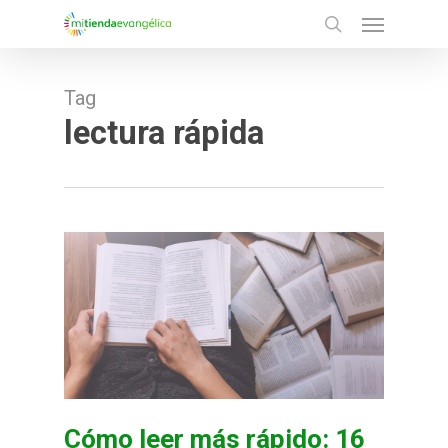
Menu
Skip
search
to
main
Tag
content
lectura rápida
Cómo leer más rápido: 16