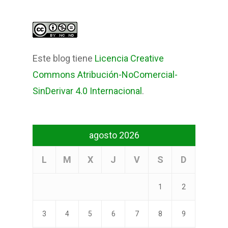
Este blog tiene
Licencia Creative
Commons Atribución-NoComercial-
SinDerivar 4.0 Internacional
.
agosto 2026
L
M
X
J
V
S
D
1
2
3
4
5
6
7
8
9