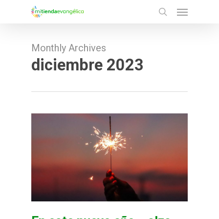
Menu
Skip
search
to
main
Monthly Archives
content
diciembre 2023