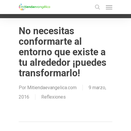
Menu
Skip
Ir a la versión móvil
search
to
main
No necesitas
content
conformarte al
entorno que existe a
tu alrededor ¡puedes
transformarlo!
Por
Mitiendaevangelica.com
9 marzo,
2016
Reflexiones