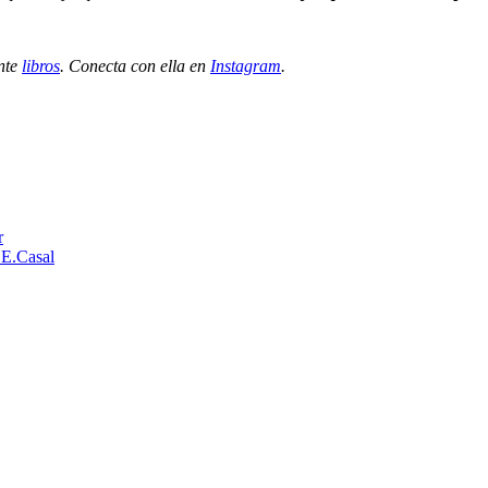
inte
libros
. Conecta con ella en
Instagram
.
r
| E.Casal