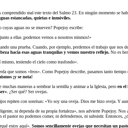
 comprendido mal este texto del Salmo 23. En ningún momento se habla
guas estancadas, quietas e inmóviles.
o cuyas aguas no se mueven? Popejoy escribe:
junto a ellas ¡podemos vernos a nosotros mismos!»
tando una prueba. Cuando, por ejemplo, perdemos el trabajo que nos d
abeza hacia esas aguas tranquilas y vemos nuestro reflejo.
No es herm
í mismo, teniendo el cielo como trasfondo».
ecuerda que somos «feos». Como Popejoy describe, pasamos tanto tiemp
ismos ¡y se nota!
 muchas maneras a sembrar la semilla y animar a la Iglesia, pero
en el
ser»
. ¿Ser qué? Ser ovejas.
jos repiten con sonrisas: «Yo soy una oveja. Dios me hizo oveja. Y a
ligente, ni dependa de su propia fortaleza», nos advierte Popejoy. Nos a
n el pastor no podemos comer, ni defendernos, ni subsistir. Entonces, ¿
orqué estoy aquí».
Somos sencillamente ovejas que necesitan un past