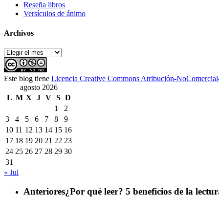
Reseña libros
Versículos de ánimo
Archivos
Archivos
Este blog tiene
Licencia Creative Commons Atribución-NoComercial-S
agosto 2026
L
M
X
J
V
S
D
1
2
3
4
5
6
7
8
9
10
11
12
13
14
15
16
17
18
19
20
21
22
23
24
25
26
27
28
29
30
31
« Jul
Anteriores
¿Por qué leer? 5 beneficios de la lectu