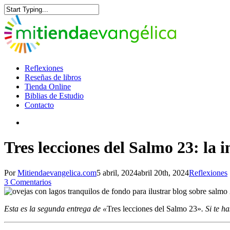
Skip
to
Close
main
Search
content
search
Menu
Reflexiones
Reseñas de libros
Tienda Online
Biblias de Estudio
Contacto
search
Tres lecciones del Salmo 23: la i
Por
Mitiendaevangelica.com
5 abril, 2024
abril 20th, 2024
Reflexiones
3 Comentarios
Esta es la segunda entrega de «
Tres lecciones del Salmo 23»
. Si te h