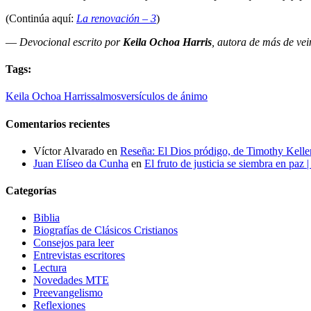
(Continúa aquí:
La renovación – 3
)
—
Devocional escrito por
Keila Ochoa Harris
, autora de más de ve
Tags:
Keila Ochoa Harris
salmos
versículos de ánimo
Comentarios recientes
Víctor Alvarado
en
Reseña: El Dios pródigo, de Timothy Kelle
Juan Elíseo da Cunha
en
El fruto de justicia se siembra en paz 
Categorías
Biblia
Biografías de Clásicos Cristianos
Consejos para leer
Entrevistas escritores
Lectura
Novedades MTE
Preevangelismo
Reflexiones