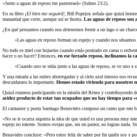
«Junto a aguas de reposo me pastoreará» (Salmo 23:2).
En su libro
¡El bien me seguirá!
,
Bill Popejoy señala que quizá hemos
manantial que corre, aunque así se ilustra.
Las aguas de reposo son a
¿En qué pensamos cuando nos detenemos frente a un lago o un charc
«Las aguas en reposo forman un espejo y cuando nos situamos 
No todo es miel con hojuelas cuando estás postrado en cama o enfren
hacer o no hacer? Entonces,
en ese forzado reposo, inclinamos la c
«Cuando uno se sitúa junto a las aguas de reposo, se ve uno a s
Y una mirada a las nubes aborregadas y al cielo azul intenso nos r
descuidamos lo importante.
Hemos estado viviendo para nosotros m
Quizá estamos participando en la misión del Reino y contribuyendo de
aridez producto de estar tan ocupados que no hay tiempo para «
El cantautor y poeta Santiago Benavides compuso un canto que mis hi
«No se le ocurra siquiera la idea de que usted es una persona muy inte
espejo no miente. Somos ovejas que, sin un pastor, no logran nada. Si
Benavides concluye: «Pero estoy feliz de saber por fin quién soy y p