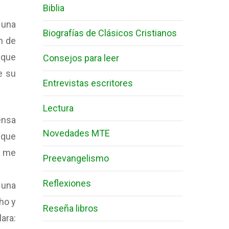
Biblia
 una
Biografías de Clásicos Cristianos
n de
 que
Consejos para leer
e su
Entrevistas escritores
Lectura
ensa
Novedades MTE
 que
o me
Preevangelismo
Reflexiones
 una
cho y
Reseña libros
ara: