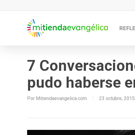
Skip
to
main
REFL
content
7 Conversacione
pudo haberse e
Por
Mitiendaevangelica.com
23 octubre, 2015