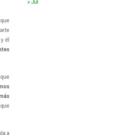
« Jul
 que
parte
y él
ntes
 que
imos
 más
nque
la a