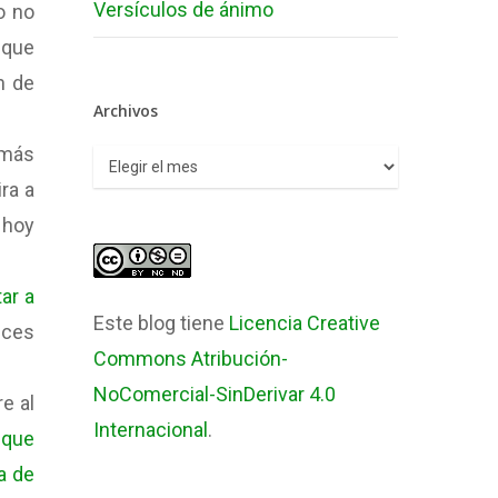
Versículos de ánimo
o no
 que
n de
Archivos
 más
Archivos
ra a
 hoy
ar a
Este blog tiene
Licencia Creative
eces
Commons Atribución-
NoComercial-SinDerivar 4.0
e al
Internacional
.
 que
a de