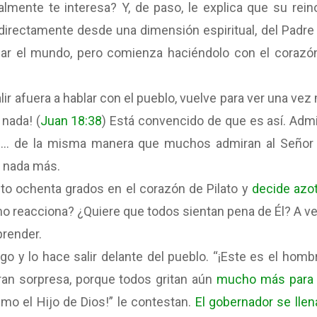
lmente te interesa? Y, de paso, le explica que su rein
irectamente desde una dimensión espiritual, del Padre
rmar el mundo, pero comienza haciéndolo con el corazó
lir afuera a hablar con el pueblo, vuelve para ver una vez
 nada! (
Juan 18:38
) Está convencido de que es así. Admi
te… de la misma manera que muchos admiran al Señor
o nada más.
to ochenta grados en el corazón de Pilato y
decide azot
mo reacciona? ¿Quiere que todos sientan pena de Él? A v
render.
igo y lo hace salir delante del pueblo. “¡Este es el hombr
ran sorpresa, porque todos gritan aún
mucho más para
ismo el Hijo de Dios!” le contestan.
El gobernador se llen