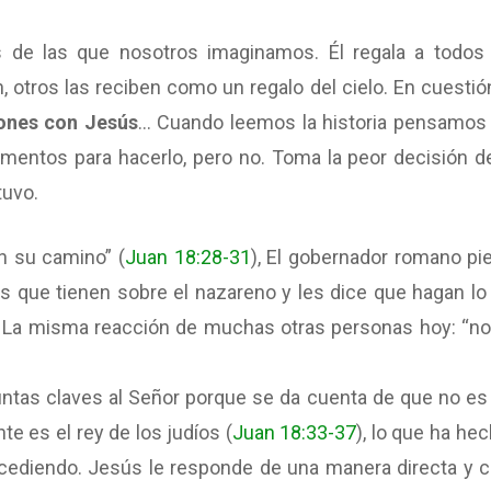
de las que nosotros imaginamos. Él regala a todos
n, otros las reciben como un regalo del cielo. En cuestió
iones con Jesús
… Cuando leemos la historia pensamos
umentos para hacerlo, pero no. Toma la peor decisión d
tuvo.
n su camino” (
Juan 18:28-31
), El gobernador romano pi
s que tienen sobre el nazareno y les dice que hagan lo
. La misma reacción de muchas otras personas hoy: “n
guntas claves al Señor porque se da cuenta de que no es
te es el rey de los judíos (
Juan 18:33-37
), lo que ha he
ucediendo. Jesús le responde de una manera directa y cl