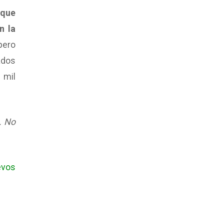
 que
n la
pero
ados
 mil
. No
evos