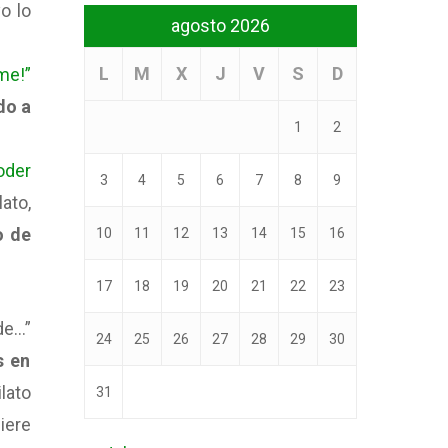
o lo
agosto 2026
L
M
X
J
V
S
D
me!”
do a
1
2
oder
3
4
5
6
7
8
9
ato,
o de
10
11
12
13
14
15
16
17
18
19
20
21
22
23
de…”
24
25
26
27
28
29
30
s en
lato
31
uiere