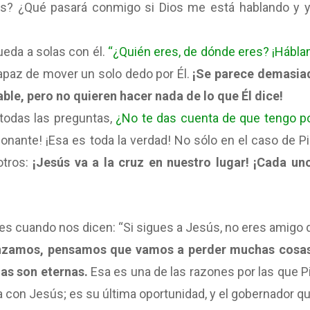
os? ¿Qué pasará conmigo si Dios me está hablando y y
ueda a solas con él.
“¿Quién eres, de dónde eres? ¡Hábla
apaz de mover un solo dedo por Él.
¡Se parece demasia
ble, pero no quieren hacer nada de lo que Él dice!
 todas las preguntas,
¿No te das cuenta de que tengo p
onante! ¡Esa es toda la verdad! No sólo en el caso de Pil
otros:
¡Jesús va a la cruz en nuestro lugar! ¡Cada un
 es cuando nos dicen: “Si sigues a Jesús, no eres amigo 
nzamos, pensamos que vamos a perder muchas cosa
ias son eternas.
Esa es una de las razones por las que Pi
la con Jesús; es su última oportunidad, y el gobernador q