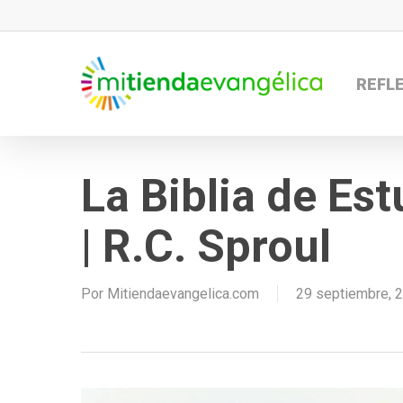
Skip
to
main
REFL
content
La Biblia de Es
| R.C. Sproul
Por
Mitiendaevangelica.com
29 septiembre, 