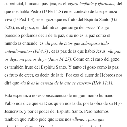
superficial, humana, pasajera, es el
«gozo inefable y glorioso»,
del
que nos habla Pedro (1ª Ped 1:8) en el contexto de la esperanza
viva (1ª Ped 1:3); es el gozo que es fruto del Espíritu Santo (Gál
5:22), es el gozo, en definitiva, que surge del
creer.
Y algo
parecido podemos decir de la paz, que no es la paz como el
mundo la entiende, es «
la paz de Dios que sobrepasa todo
entendimiento» (Fil 4:7) ,
es la paz de la que habló Jesús:
«la paz
os dejo, mi paz os doy» (Juan 14:27).
Como en el caso del gozo,
es también fruto del Espíritu Santo. Y tanto el gozo como la paz,
es fruto de creer, es decir, de la fe. Por eso el autor de Hebreos nos
dirá que
«la fe es la certeza de lo que se espera» (Heb 11:1).
Esta esperanza no es consecuencia de ningún mérito humano.
Pablo nos dice que es Dios quien nos la da, por la obra de su Hijo
Jesucristo, y por el poder del Espíritu Santo. Pero notemos
también que Pablo pide que Dios nos «
llene… para que
abundéis».
Que
«el Dios de esperanza os llene de todo gozo y