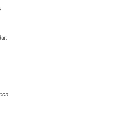
s
ar:
 con