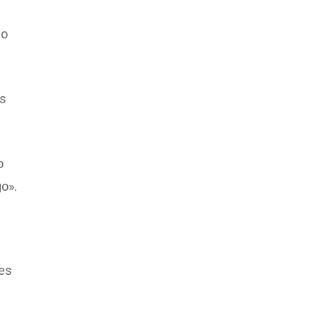
no
ás
o
go».
ces