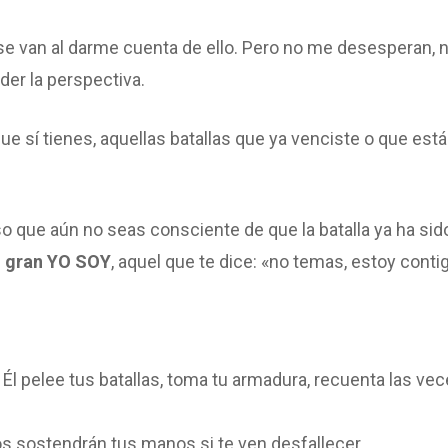
 se van al darme cuenta de ello. Pero no me desesperan, 
er la perspectiva.
ue sí tienes, aquellas batallas que ya venciste o que est
o que aún no seas consciente de que la batalla ya ha sid
el gran YO SOY
, aquel que te dice: «no temas, estoy conti
e Él pelee tus batallas, toma tu armadura, recuenta las ve
los sostendrán tus manos si te ven desfallecer.