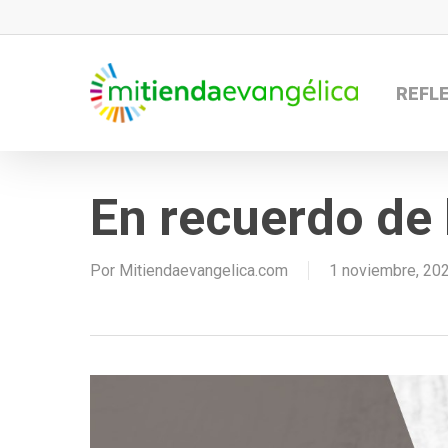
Skip
to
main
REFL
content
En recuerdo de 
Por
Mitiendaevangelica.com
1 noviembre, 20