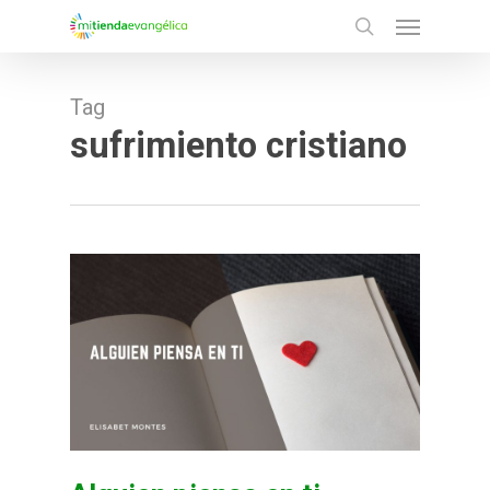
Menu
Skip
search
to
main
Tag
content
sufrimiento cristiano