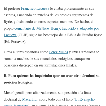
El profesor
Francisco Lacueva
lo citaba profusamente en sus
escritos, asintiendo en muchos de los propios argumentos de
Ryrie, y disintiendo en otros aspectos menores. De hecho, el
propio
comentario de Matthew Henry, traducido y adaptado por
Lacueva
(CLIE) sigue los bosquejos de la Biblia de Estudio Ryrie
(Ed. Portavoz).
Otros autores españoles como
Pérez Millos
y Evis Carballosa se
suman a muchos de sus enunciados teológicos, aunque en
ocasiones discrepen en sus formulaciones finales.
B. Para quienes les inquietaba (por no usar otro término) su
posición teológica.
Mostró gentil, pero afianzadamente, su oposición a la línea
doctrinal de
Macarthur
, sobre todo con el libro “
El Evangelio
según Jesucristo
”, en el tema de la disputa si es necesario hacer a