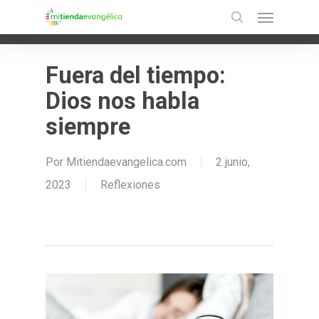
Menu
Skip
Ir a la versión móvil
search
to
main
Fuera del tiempo:
content
Dios nos habla
siempre
Por
Mitiendaevangelica.com
2 junio,
2023
Reflexiones