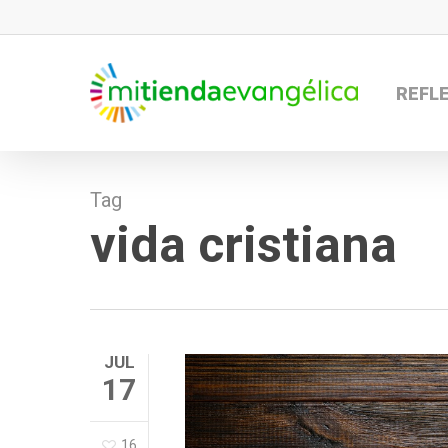
Skip
to
main
REFL
content
Tag
vida cristiana
JUL
17
16