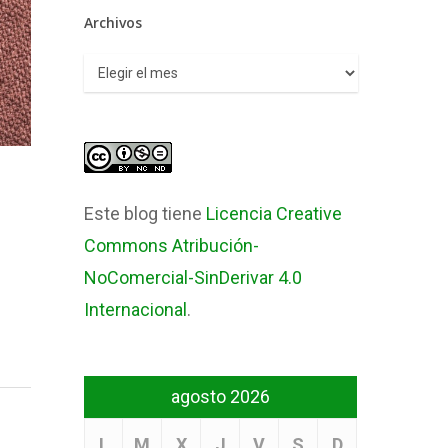
Archivos
Archivos
Este blog tiene
Licencia Creative
Commons Atribución-
NoComercial-SinDerivar 4.0
Internacional
.
agosto 2026
L
M
X
J
V
S
D